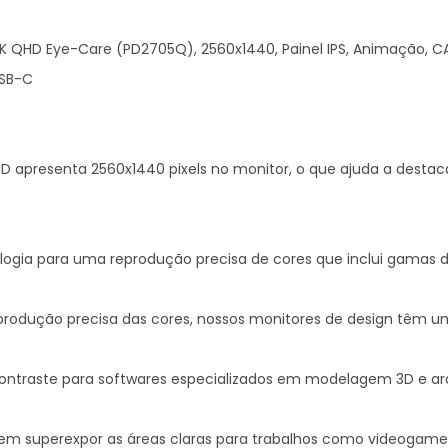
QHD Eye-Care (PD2705Q), 2560x1440, Painel IPS, Animação, CAD/C
SB-C

HD apresenta 2560x1440 pixels no monitor, o que ajuda a destac
ia para uma reprodução precisa de cores que inclui gamas de
rodução precisa das cores, nossos monitores de design têm um re
traste para softwares especializados em modelagem 3D e arqui
m superexpor as áreas claras para trabalhos como videogame