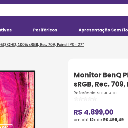
ativas
Periféricos
Apresentação Sem Fi
 BenQ PD2705Q QHD, 100% sRGB, Rec. 709, Painel IPS - 27"
Monitor BenQ 
sRGB, Rec. 709, 
:
9H.LJELA.TBL
R$
4
.
899
,
00
em até
12
x de
R$
499
,
49