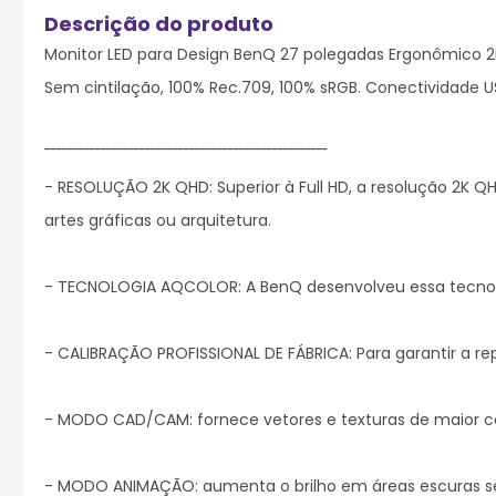
Monitor LED para Design BenQ 27 polegadas Ergonômico 2K 
Sem cintilação, 100% Rec.709, 100% sRGB. Conectividade U
¯¯¯¯¯¯¯¯¯¯¯¯¯¯¯¯¯¯¯¯¯¯¯¯¯¯¯¯¯¯¯¯¯¯¯¯¯¯¯¯¯¯¯¯¯¯¯¯¯¯¯

- RESOLUÇÃO 2K QHD: Superior à Full HD, a resolução 2K Q
artes gráficas ou arquitetura.

- TECNOLOGIA AQCOLOR: A BenQ desenvolveu essa tecnolog
- CALIBRAÇÃO PROFISSIONAL DE FÁBRICA: Para garantir a rep
- MODO CAD/CAM: fornece vetores e texturas de maior con
- MODO ANIMAÇÃO: aumenta o brilho em áreas escuras se