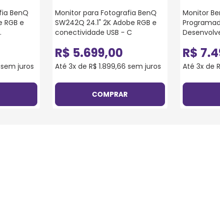
fia BenQ
Monitor para Fotografia BenQ
Monitor B
e RGB e
SW242Q 24.1" 2K Adobe RGB e
Programad
.
conectividade USB - C
Desenvolve
Modos de C
R$
5
.
699
,
00
R$
7
.
4
fosca sem 
sem juros
Até
3
x de
R$
1
.
899
,
66
sem juros
Até
3
x de