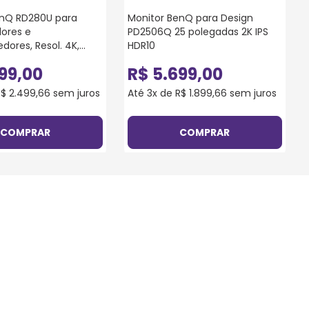
enQ RD280U para
Monitor BenQ para Design
ores e
PD2506Q 25 polegadas 2K IPS
dores, Resol. 4K,
HDR10
odificação, Tela
99
,
00
R$
5
.
699
,
00
reflexo, USB Tipo - C
R$
2
.
499
,
66
sem juros
Até
3
x de
R$
1
.
899
,
66
sem juros