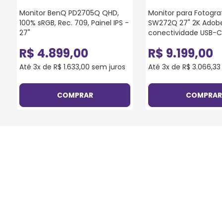
Monitor BenQ PD2705Q QHD,
Monitor para Fotogra
100% sRGB, Rec. 709, Painel IPS -
SW272Q 27" 2K Adob
27"
conectividade USB-C
R$
4
.
899
,
00
R$
9
.
199
,
00
Até
3
x de
R$
1
.
633
,
00
sem juros
Até
3
x de
R$
3
.
066
,
33