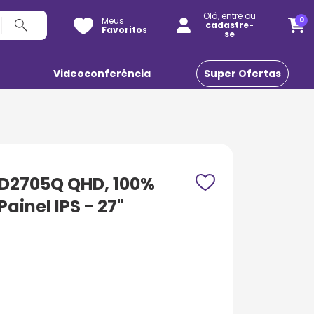
Olá, entre ou
Meus
0
cadastre-
Favoritos
se
o
Videoconferência
Super Ofertas
PD2705Q QHD, 100%
Painel IPS - 27"