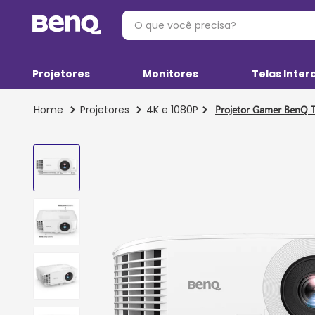
O que você precisa?
Projetores
Monitores
Telas Inter
Projetores
4K e 1080P
Projetor Gamer BenQ