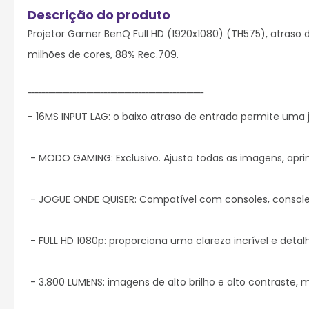
Projetor Gamer BenQ Full HD (1920x1080) (TH575), atraso d
milhões de cores, 88% Rec.709.

¯¯¯¯¯¯¯¯¯¯¯¯¯¯¯¯¯¯¯¯¯¯¯¯¯¯¯¯¯¯¯¯¯¯¯¯¯¯¯¯¯¯¯¯¯¯¯¯¯¯¯

- 16MS INPUT LAG: o baixo atraso de entrada permite uma 
 - MODO GAMING: Exclusivo. Ajusta todas as imagens, aprimorando cenas escuras com maior clareza e precisão visual.

 - JOGUE ONDE QUISER: Compatível com consoles, consoles portáteis, dispositivos de streaming e até mesmo Blu-ray players.

 - FULL HD 1080p: proporciona uma clareza incrível e detalhes nítidos para a melhor experiência em jogos e cinema em casa.

 - 3.800 LUMENS: imagens de alto brilho e alto contraste, mesmo em ambientes bem iluminados.
