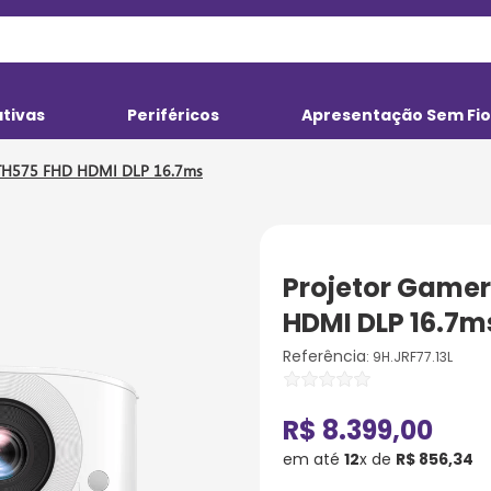
ativas
Periféricos
Apresentação Sem Fi
 TH575 FHD HDMI DLP 16.7ms
Projetor Gamer
HDMI DLP 16.7m
:
9H.JRF77.13L
R$
8
.
399
,
00
em até
12
x de
R$
856
,
34