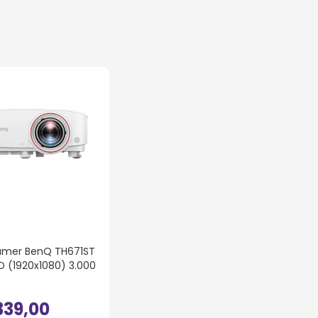
Gamer BenQ TH671ST
HD (1920x1080) 3.000
339
,
00