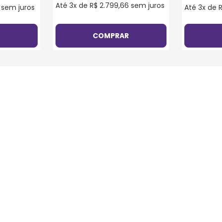
Até
3
x de
R$
2
.
799
,
66
sem juros
sem juros
Até
3
x de