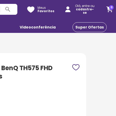
Olá, entre ou
Meus
0
cadastre-
Favoritos
se
o
Videoconferência
Super Ofertas
 BenQ TH575 FHD
s