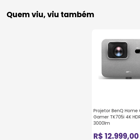
Quem viu, viu também
Projetor BenQ Home
Gamer TK705i 4K HDR
3000lm
R$
12
.
999
,
00