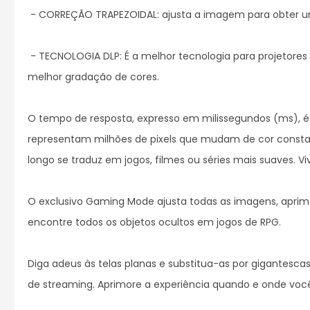
 - CORREÇÃO TRAPEZOIDAL: ajusta a imagem para obter uma imagem quadrada e profissional.

 - TECNOLOGIA DLP: É a melhor tecnologia para projetores e é a mais usada pela indústria cinematográfica para fornecer uma grande quantidade de cores, um bom contraste e a 
melhor gradação de cores.

O tempo de resposta, expresso em milissegundos (ms), é 
representam milhões de pixels que mudam de cor constan
longo se traduz em jogos, filmes ou séries mais suaves. Vi
O exclusivo Gaming Mode ajusta todas as imagens, aprimo
encontre todos os objetos ocultos em jogos de RPG.

Diga adeus às telas planas e substitua-as por gigantesca
de streaming. Aprimore a experiência quando e onde voc